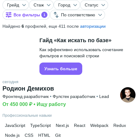
Грейд
Стаж
Город
Статус
Все фильтры
По соответствию
1
Найдено
6
профилей, еще 411 после
авторизации
Гайд «Как искать по базе»
Как эффективно использовать сочетание
фильтров и поисковой строки
Узнать больше
сегодня
Родион Демихов
Фронтенд разработчик
 • 
Фулстек разработчик
 • 
Lead
От 450 000 ₽
 • 
Ищу работу
Профессиональные навыки
JavaScript
TypeScript
Next.js
React
Webpack
Redux
Node.js
CSS
HTML
Git