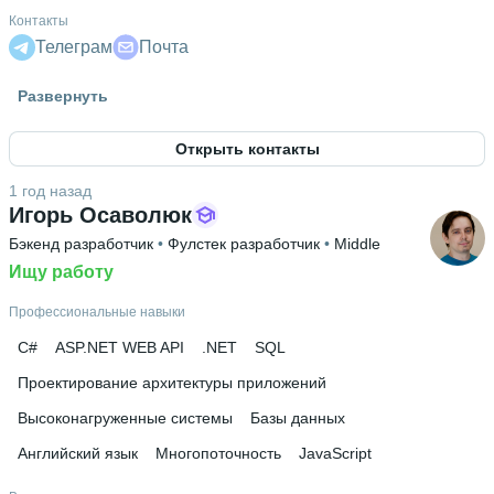
Контакты
Телеграм
Почта
Гражданство
Развернуть
Россия
Открыть контакты
Знание языков
Английский В2
1 год назад
Игорь Осаволюк
Бэкенд разработчик
 • 
Фулстек разработчик
 • 
Middle
Ищу работу
Профессиональные навыки
C#
ASP.NET WEB API
.NET
SQL
Проектирование архитектуры приложений
Высоконагруженные системы
Базы данных
Английский язык
Многопоточность
JavaScript