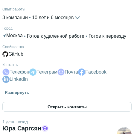
Опыт работы
3 компании
 • 
10 лет и 6 месяцев
Город
Москва
 • 
Готов к удалённой работе
 • 
Готов к переезду
Сообщества
GitHub
Контакты
Телефон
Телеграм
Почта
Facebook
LinkedIn
Знание языков
Развернуть
Английский В2
 • 
Русский родной язык
Открыть контакты
Высшее образование
МАИ (НИУ)
 • 
Радиоэлектроники летательных аппаратов
 • 
1 день назад
5 лет и 5 месяцев
Юра Саргсян
Дополнительное образование