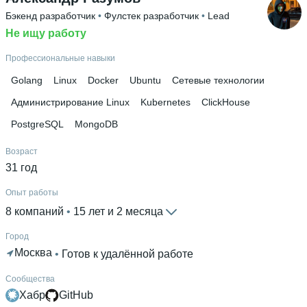
Высшее образование
Бэкенд разработчик
 • 
Фулстек разработчик
 • 
Lead
УрГЮА
 • 
Заочный
 • 
1 год и 11 месяцев
Не ищу работу
Ещё 1 в профиле
Профессиональные навыки
Дополнительное образование
Яндекс.Практикум
Golang
Linux
Docker
Ubuntu
Сетевые технологии
Администрирование Linux
Kubernetes
ClickHouse
PostgreSQL
MongoDB
Возраст
31 год
Опыт работы
8 компаний
 • 
15 лет и 2 месяца
Город
Москва
 • 
Готов к удалённой работе
Сообщества
Хабр
GitHub