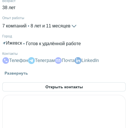
Возраст
38 лет
Опыт работы
7 компаний
 • 
8 лет и 11 месяцев
Город
Ижевск
 • 
Готов к удалённой работе
Контакты
Телефон
Телеграм
Почта
LinkedIn
Знание языков
Развернуть
Английский С2
Открыть контакты
Высшее образование
УдГУ
 • 
Институт гражданской защиты
 • 
4 года и 10
месяцев