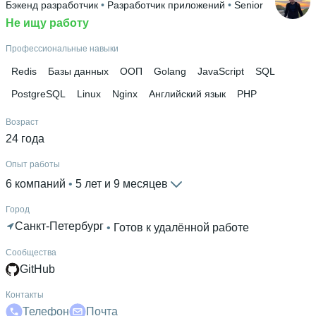
Бэкенд разработчик
 • 
Разработчик приложений
 • 
Senior
HTML Academy
 • 
Курсы английского языка «Language
Не ищу работу
Link»
 • 
Loftschool
Профессиональные навыки
Redis
Базы данных
ООП
Golang
JavaScript
SQL
PostgreSQL
Linux
Nginx
Английский язык
PHP
Возраст
24 года
Опыт работы
6 компаний
 • 
5 лет и 9 месяцев
Город
Санкт-Петербург
 • 
Готов к удалённой работе
Сообщества
GitHub
Контакты
Телефон
Почта