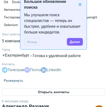
Большое обновление
Git
Docker
Linux
Базы данных
поиска
Автоматизация тестирования
gRPC
Мы улучшили поиск
Тестирование мобильных приложений
Pytest
Playwright
специалистов — теперь он
Selenium
быстрее, удобнее и охватывает
больше кандидатов.
Опыт работы
5 компаний
 • 
6 лет и 4 месяца
Назад
Далее
Город
Екатеринбург
 • 
Готова к удалённой работе
Контакты
Телеграм
Почта
LinkedIn
Гражданство
Развернуть
Россия
Открыть контакты
Знание языков
Английский В1
6 месяцев назад
Александр Разумов