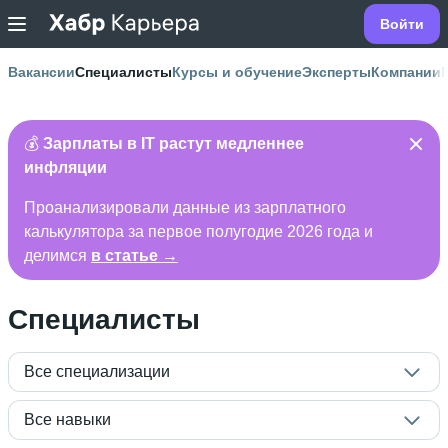
Войти
Вакансии
Специалисты
Курсы и обучение
Эксперты
Компании
💰
Зарплаты в IT растут медленнее
инфляции
Проанализировали данные из зарплатного
калькулятора за первое полугодие 2026 года и
делимся
в статье →
Специалисты
Все специализации
Все навыки