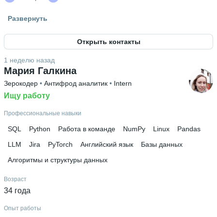
Гражданство
Развернуть
Россия
Открыть контакты
Знание языков
Армянский С1
 • 
Английский В2
1 неделю назад
Мария Галкина
Высшее образование
Зерокодер
 • 
Антифрод аналитик
 • 
Intern
ТУСУР
Ищу работу
Дополнительное образование
Цифровая Кафедра ТУСУР
 • 
Яндекс Практикум
Профессиональные навыки
SQL
Python
Работа в команде
NumPy
Linux
Pandas
LLM
Jira
PyTorch
Английский язык
Базы данных
Алгоритмы и структуры данных
Возраст
34 года
Опыт работы