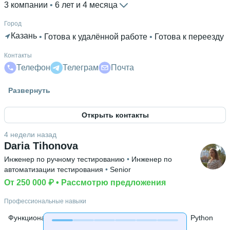
3 компании
 • 
6 лет и 4 месяца
Город
Казань
 • 
Готова к удалённой работе
 • 
Готова к переезду
Контакты
Телефон
Телеграм
Почта
Гражданство
Развернуть
Россия
Открыть контакты
Знание языков
Английский В2
4 недели назад
Daria Tihonova
Высшее образование
Инженер по ручному тестированию
 • 
Инженер по
МГТУ им. Н.Э. Баумана
 • 
Информатики и систем
автоматизации тестирования
 • 
Senior
управления; ИУ
 • 
4 месяца
От 250 000 ₽
 • 
Рассмотрю предложения
Ещё 1 в профиле
Профессиональные навыки
Дополнительное образование
Stepik
 • 
АНО ДПО «Образовательные технологии
Функциональное тестирование
Тестирование API
Python
Яндекса»