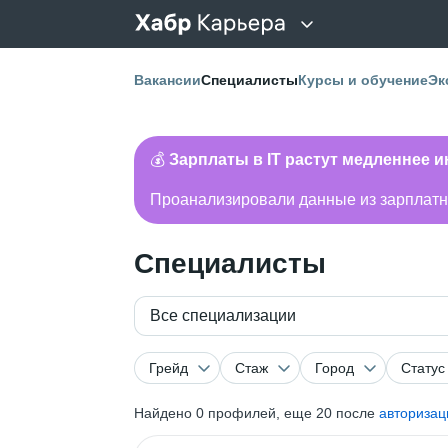
Вакансии
Специалисты
Курсы и обучение
Эк
💰
Зарплаты в IT растут медленнее 
Проанализировали данные из зарплатно
Специалисты
Все специализации
Грейд
Стаж
Город
Статус
Найдено
0
профилей, еще 20 после
авторизац