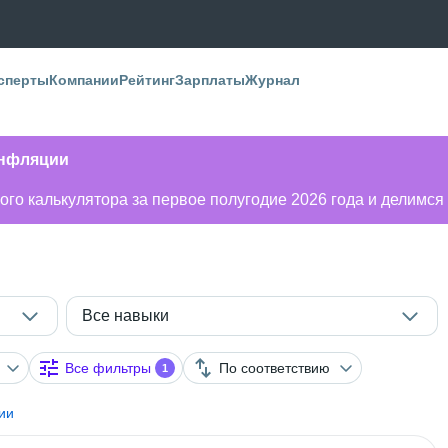
сперты
Компании
Рейтинг
Зарплаты
Журнал
инфляции
го калькулятора за первое полугодие 2026 года и делимся
Все навыки
Все фильтры
По соответствию
1
ии