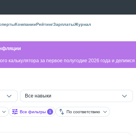
сперты
Компании
Рейтинг
Зарплаты
Журнал
инфляции
го калькулятора за первое полугодие 2026 года и делимся
Все навыки
Все фильтры
По соответствию
1