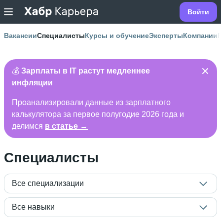
Войти
Вакансии
Специалисты
Курсы и обучение
Эксперты
Компании
💰
Зарплаты в IT растут медленнее
инфляции
Проанализировали данные из зарплатного
калькулятора за первое полугодие 2026 года и
делимся
в статье →
Специалисты
Все специализации
Все навыки