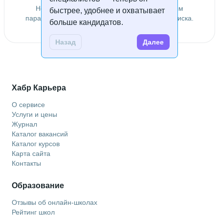
Не удалось найти специалистов по заданным
быстрее, удобнее и охватывает
параметрам. Попробуйте изменить условия поиска.
больше кандидатов.
Назад
Далее
Хабр Карьера
О сервисе
Услуги и цены
Журнал
Каталог вакансий
Каталог курсов
Карта сайта
Контакты
Образование
Отзывы об онлайн-школах
Рейтинг школ