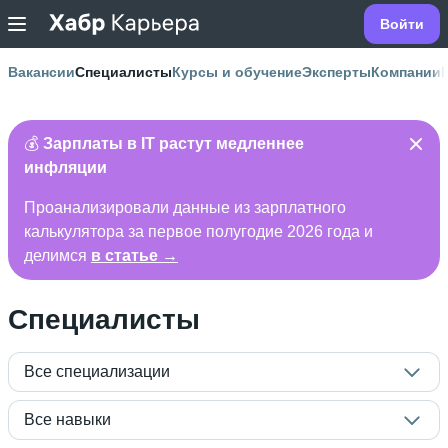
Войти
Вакансии
Специалисты
Курсы и обучение
Эксперты
Компании
💰
Зарплаты в IT растут медленнее
инфляции
Проанализировали данные из зарплатного
калькулятора за первое полугодие 2026 года и
делимся
в статье →
Специалисты
Все специализации
Все навыки