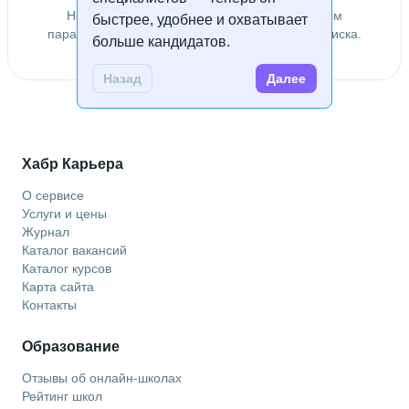
Не удалось найти специалистов по заданным
быстрее, удобнее и охватывает
параметрам. Попробуйте изменить условия поиска.
больше кандидатов.
Назад
Далее
Хабр Карьера
О сервисе
Услуги и цены
Журнал
Каталог вакансий
Каталог курсов
Карта сайта
Контакты
Образование
Отзывы об онлайн-школах
Рейтинг школ