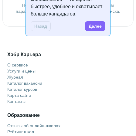
Не удалось найти специалистов по заданным
быстрее, удобнее и охватывает
параметрам. Попробуйте изменить условия поиска.
больше кандидатов.
Назад
Далее
Хабр Карьера
О сервисе
Услуги и цены
Журнал
Каталог вакансий
Каталог курсов
Карта сайта
Контакты
Образование
Отзывы об онлайн-школах
Рейтинг школ