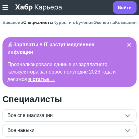
Войти
Вакансии
Специалисты
Курсы и обучение
Эксперты
Компании
💰
Зарплаты в IT растут медленнее
инфляции
Проанализировали данные из зарплатного
калькулятора за первое полугодие 2026 года и
делимся
в статье →
Специалисты
Все специализации
Все навыки