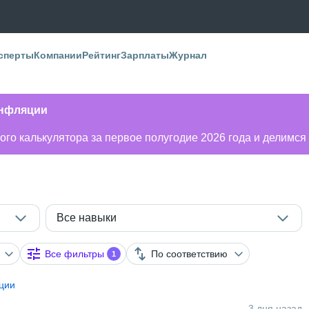
сперты
Компании
Рейтинг
Зарплаты
Журнал
инфляции
го калькулятора за первое полугодие 2026 года и делимся
Все навыки
Все фильтры
По соответствию
1
ции
3 дня назад