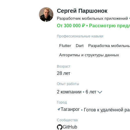
Сергей Паршонок
Разработчик мобильных приложений
 
От 300 000 ₽
 • 
Рассмотрю пред
Профессиональные навыки
Flutter
Dart
Разработка мобильн
Алгоритмы и структуры данных
Возраст
28 лет
Опыт работы
2 компании
 • 
6 лет
Город
Таганрог
 • 
Готов к удалённой р
Сообщества
GitHub