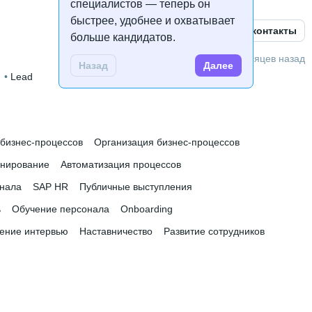
специалистов — теперь он
быстрее, удобнее и охватывает
Открыть контакты
больше кандидатов.
й
 • 
3 года и 10 месяцев
6 месяцев назад
Назад
Далее
P
 • 
Lead
бизнес-процессов
Организация бизнес-процессов
нирование
Автоматизация процессов
онала
SAP HR
Публичные выступления
ь
Обучение персонала
Onboarding
ение интервью
Наставничество
Развитие сотрудников