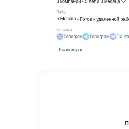
3 компании
 • 
5 лет и 3 месяца
Город
Москва
 • 
Готов к удалённой раб
Контакты
Телефон
Телеграм
Почт
Высшее образование
Развернуть
РГУ им. А.Н. Косыгина
 • 
Экономи
Дополнительное образование
British Council
П