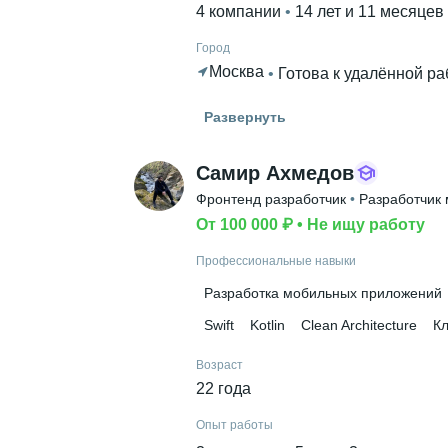
4 компании
 • 
14 лет и 11 месяцев
Город
Москва
 • 
Готова к удалённой ра
Гражданство
Развернуть
Беларусь
Знание языков
Самир Ахмедов
Английский А2
Фронтенд разработчик
 • 
Разработчик
От 100 000 ₽
 • 
Не ищу работу
Высшее образование
РГСУ
 • 
Социальный
 • 
5 лет и 10 
Профессиональные навыки
Разработка мобильных приложений
Swift
Kotlin
Clean Architecture
К
Возраст
22 года
Опыт работы