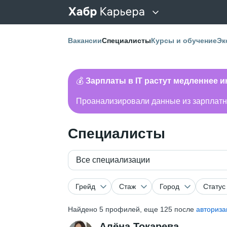
Вакансии
Специалисты
Курсы и обучение
Эк
💰
Зарплаты в IT растут медленнее 
Проанализировали данные из зарплатно
Специалисты
Все специализации
Грейд
Стаж
Город
Статус
Найдено
5
профилей, еще 125 после
авториза
Алёна Токарева