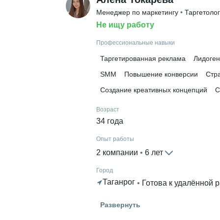
Менеджер по маркетингу
 • 
Таргетолог
Не ищу работу
Профессиональные навыки
Таргетированная реклама
Лидоге
SMM
Повышение конверсии
Стра
Создание креативных концепций
С
Возраст
34 года
Опыт работы
2 компании
 • 
6 лет
Город
Таганрог
 • 
Готова к удалённой 
Высшее образование
Развернуть
ТГПИ-Таганрог
 • 
Исторический
 • 