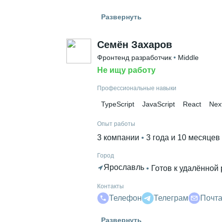
Гражданство
Развернуть
Россия
Знание языков
Семён Захаров
Английский В1
Фронтенд разработчик
 • 
Middle
Не ищу работу
Высшее образование
ЮФУ
 • 
Радиотехнический
 • 
3 года
Профессиональные навыки
TypeScript
JavaScript
React
Next
Опыт работы
3 компании
 • 
3 года и 10 месяцев
Город
Ярославль
 • 
Готов к удалённой
Контакты
Телефон
Телеграм
Почт
Гражданство
Развернуть