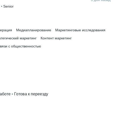
 • 
Senior
нерация
Медиапланирование
Маркетинговые исследования
тегический маркетинг
Контент маркетинг
вязи с общественностью
работе
 • 
Готова к переезду
4 года и 6 месяцев