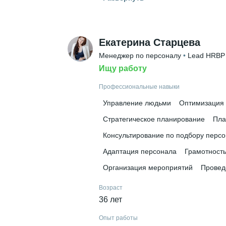
Россия
Высшее образование
ЯГТУ
 • 
Инженерно-экономически
Екатерина Старцева
Менеджер по персоналу
 • 
Lead HRB
Ищу работу
Профессиональные навыки
Управление людьми
Оптимизация 
Стратегическое планирование
Пла
Консультирование по подбору перс
Адаптация персонала
Грамотност
Организация мероприятий
Провед
Возраст
36 лет
Опыт работы