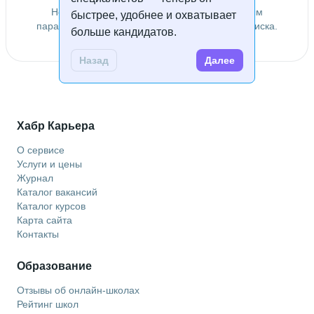
Не удалось найти специалистов по заданным
быстрее, удобнее и охватывает
параметрам. Попробуйте изменить условия поиска.
больше кандидатов.
Назад
Далее
Хабр Карьера
О сервисе
Услуги и цены
Журнал
Каталог вакансий
Каталог курсов
Карта сайта
Контакты
Образование
Отзывы об онлайн-школах
Рейтинг школ