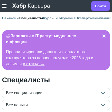
Войти
Вакансии
Специалисты
Курсы и обучение
Эксперты
Компании
💰
Зарплаты в IT растут медленнее
инфляции
Проанализировали данные из зарплатного
калькулятора за первое полугодие 2026 года и
делимся
в статье →
Специалисты
Все специализации
Все навыки