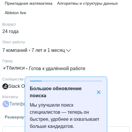
Прикладная математика
Алгоритмы и структуры данных
Ableton live
Возраст
24 года
Опыт работы
7 компаний
 • 
7 лет и 1 месяц
Город
Тбилиси
 • 
Готов к удалённой работе
Сообщества
Stack Overflow
GitHub
Большое обновление
поиска
Контакты
Телефон
Телеграм
Почта
VK
Мы улучшили поиск
специалистов — теперь он
Высшее образование
Развернуть
быстрее, удобнее и охватывает
НИУ ВШЭ
 • 
МИЭМ
 • 
4 года и 1 месяц
больше кандидатов.
Открыть контакты