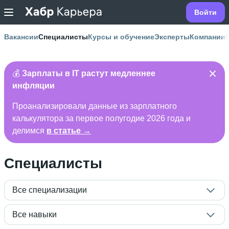
Войти
Вакансии
Специалисты
Курсы и обучение
Эксперты
Компании
💰
Зарплаты в IT растут медленнее
инфляции
Проанализировали данные из зарплатного
калькулятора за первое полугодие 2026 года и
делимся
в статье →
Специалисты
Все специализации
Все навыки