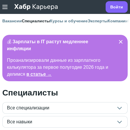
Войти
Вакансии
Специалисты
Курсы и обучение
Эксперты
Компании
💰
Зарплаты в IT растут медленнее
инфляции
Проанализировали данные из зарплатного
калькулятора за первое полугодие 2026 года и
делимся
в статье →
Специалисты
Все специализации
Все навыки