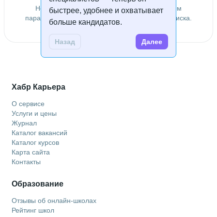
Не удалось найти специалистов по заданным
быстрее, удобнее и охватывает
параметрам. Попробуйте изменить условия поиска.
больше кандидатов.
Назад
Далее
Хабр Карьера
О сервисе
Услуги и цены
Журнал
Каталог вакансий
Каталог курсов
Карта сайта
Контакты
Образование
Отзывы об онлайн-школах
Рейтинг школ