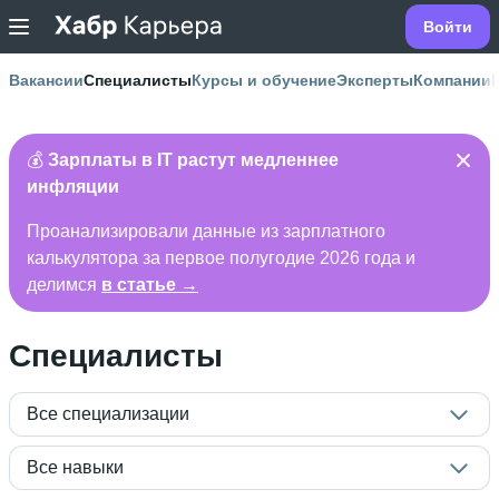
Войти
Вакансии
Специалисты
Курсы и обучение
Эксперты
Компании
💰
Зарплаты в IT растут медленнее
инфляции
Проанализировали данные из зарплатного
калькулятора за первое полугодие 2026 года и
делимся
в статье →
Специалисты
Все специализации
Все навыки