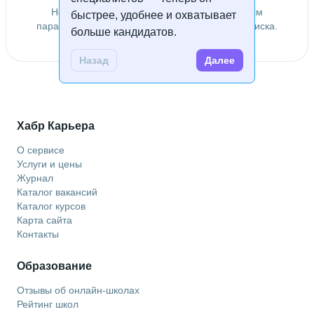
Не удалось найти специалистов по заданным
быстрее, удобнее и охватывает
параметрам. Попробуйте изменить условия поиска.
больше кандидатов.
Назад
Далее
Хабр Карьера
О сервисе
Услуги и цены
Журнал
Каталог вакансий
Каталог курсов
Карта сайта
Контакты
Образование
Отзывы об онлайн-школах
Рейтинг школ