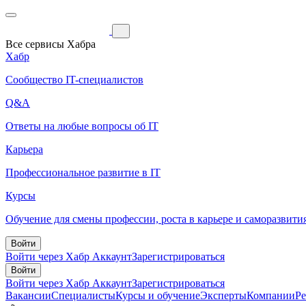
Все сервисы Хабра
Хабр
Сообщество IT-специалистов
Q&A
Ответы на любые вопросы об IT
Карьера
Профессиональное развитие в IT
Курсы
Обучение для смены профессии, роста в карьере и саморазвити
Войти
Войти через Хабр Аккаунт
Зарегистрироваться
Войти
Войти через Хабр Аккаунт
Зарегистрироваться
Вакансии
Специалисты
Курсы и обучение
Эксперты
Компании
Р