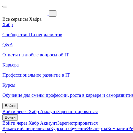
Все сервисы Хабра
Хабр
Сообщество IT-специалистов
Q&A
Ответы на любые вопросы об IT
Карьера
Профессиональное развитие в IT
Курсы
Обучение для смены профессии, роста в карьере и саморазвити
Войти
Войти через Хабр Аккаунт
Зарегистрироваться
Войти
Войти через Хабр Аккаунт
Зарегистрироваться
Вакансии
Специалисты
Курсы и обучение
Эксперты
Компании
Р