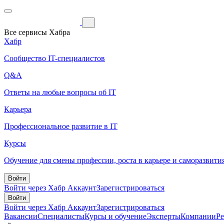
Все сервисы Хабра
Хабр
Сообщество IT-специалистов
Q&A
Ответы на любые вопросы об IT
Карьера
Профессиональное развитие в IT
Курсы
Обучение для смены профессии, роста в карьере и саморазвити
Войти
Войти через Хабр Аккаунт
Зарегистрироваться
Войти
Войти через Хабр Аккаунт
Зарегистрироваться
Вакансии
Специалисты
Курсы и обучение
Эксперты
Компании
Р