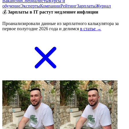
Вакансии
Специалисты
Курсы и
обучение
Эксперты
Компании
Рейтинг
Зарплаты
Журнал
💰
Зарплаты в IT растут медленнее инфляции
Проанализировали данные из зарплатного калькулятора за
первое полугодие 2026 года и делимся
в статье →