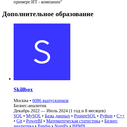
примере ИТ - компании"
Дополнительное образование
Skillbox
Москва
•
6086 выпускников
Бизнес-аналитик
Декабрь 2022 — Июль 2024 (1 год и 8 месяцев)
SQL
•
MySQL
•
Базы данных
•
PostgreSQL
•
Python
•
C++
•
Git
•
PowerBI
•
Математическая статистика
•
Бизнес
аналитика
•
Pandas
•
NumPy
•
BPMN