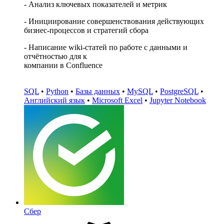
- Анализ ключевых показателей и метрик
- Инициирование совершенствования действующих
бизнес-процессов и стратегий сбора
- Написание wiki-статей по работе с данными и
отчётностью для к
компании в Confluence
SQL
•
Python
•
Базы данных
•
MySQL
•
PostgreSQL
•
Английский язык
•
Microsoft Excel
•
Jupyter Notebook
Сбер