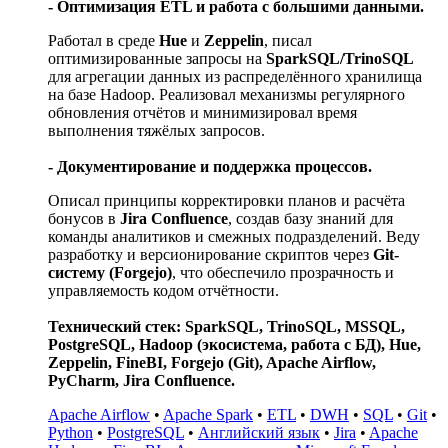
- Оптимизация ETL и работа с большими данными.
Работал в среде
Hue
и
Zeppelin
, писал
оптимизированные запросы на
SparkSQL/TrinoSQL
для агрегации данных из распределённого хранилища
на базе Hadoop. Реализовал механизмы регулярного
обновления отчётов и минимизировал время
выполнения тяжёлых запросов.
- Документирование и поддержка процессов.
Описал принципы корректировки планов и расчёта
бонусов в
Jira
Confluence
, создав базу знаний для
команды аналитиков и смежных подразделений. Веду
разработку и версионирование скриптов через
Git-
систему (Forgejo)
, что обеспечило прозрачность и
управляемость кодом отчётности.
Технический стек: SparkSQL, TrinoSQL, MSSQL,
PostgreSQL, Hadoop (экосистема, работа с БД), Hue,
Zeppelin, FineBI, Forgejo (Git), Apache Airflow,
PyCharm, Jira Confluence.
Apache Airflow
•
Apache Spark
•
ETL
•
DWH
•
SQL
•
Git
•
Python
•
PostgreSQL
•
Английский язык
•
Jira
•
Apache