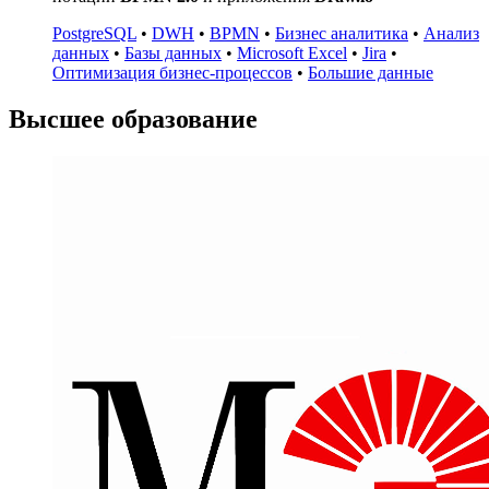
PostgreSQL
•
DWH
•
BPMN
•
Бизнес аналитика
•
Анализ
данных
•
Базы данных
•
Microsoft Excel
•
Jira
•
Оптимизация бизнес-процессов
•
Большие данные
Высшее образование