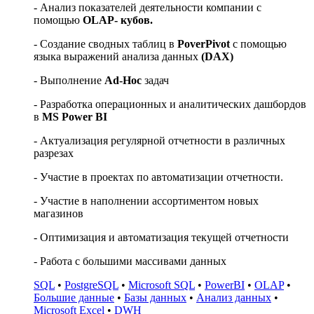
- Анализ показателей деятельности компании с
помощью
OLAP- кубов.
- Создание сводных таблиц в
PoverPivot
c помощью
языка выражений анализа данных
(DAX)
- Выполнение
Ad-Hoc
задач
- Разработка операционных и аналитических дашбордов
в
MS Power BI
- Актуализация регулярной отчетности в различных
разрезах
- Участие в проектах по автоматизации отчетности.
- Участие в наполнении ассортиментом новых
магазинов
- Оптимизация и автоматизация текущей отчетности
- Работа с большими массивами данных
SQL
•
PostgreSQL
•
Microsoft SQL
•
PowerBI
•
OLAP
•
Большие данные
•
Базы данных
•
Анализ данных
•
Microsoft Excel
•
DWH