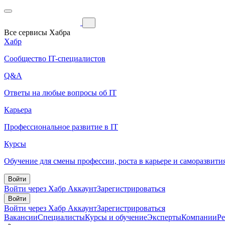
Все сервисы Хабра
Хабр
Сообщество IT-специалистов
Q&A
Ответы на любые вопросы об IT
Карьера
Профессиональное развитие в IT
Курсы
Обучение для смены профессии, роста в карьере и саморазвити
Войти
Войти через Хабр Аккаунт
Зарегистрироваться
Войти
Войти через Хабр Аккаунт
Зарегистрироваться
Вакансии
Специалисты
Курсы и обучение
Эксперты
Компании
Р