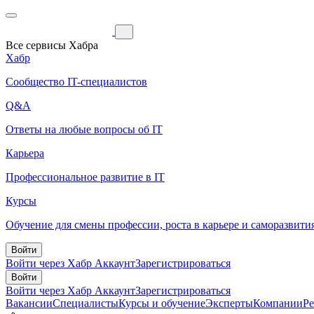
Все сервисы Хабра
Хабр
Сообщество IT-специалистов
Q&A
Ответы на любые вопросы об IT
Карьера
Профессиональное развитие в IT
Курсы
Обучение для смены профессии, роста в карьере и саморазвити
Войти
Войти через Хабр Аккаунт
Зарегистрироваться
Войти
Войти через Хабр Аккаунт
Зарегистрироваться
Вакансии
Специалисты
Курсы и обучение
Эксперты
Компании
Р