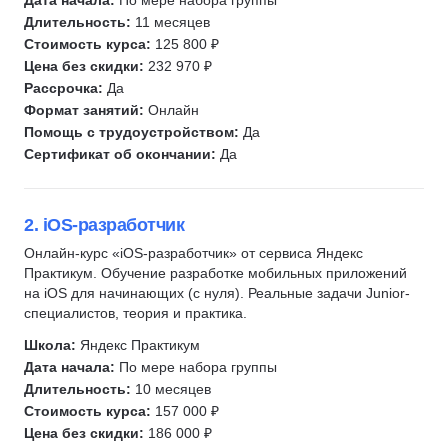
Go (Golang)
Дата начала:
По мере набора группы
Разработка под Android
QA
Длительность:
11 месяцев
Автоматизация тестирования
Разработка под iOS
Kotlin
Стоимость курса:
125 800 ₽
JavaScript
Цена без скидки:
232 970 ₽
Тестирование на проникновение
Swift
SQL
Рассрочка:
Да
Тестирование мобильных приложений
Разработка мобильных приложений
Формат занятий:
Онлайн
Linux
Тестирование API
Разработка
Помощь с трудоустройством:
Да
DevOps
Тестирование UI
Инженер по ручному тестированию
Сертификат об окончании:
Да
Bash
Ручное тестирование
Инженер по автоматизации тестирования
Kubernetes
Автоматизация тестирования
1С разработка
2. iOS-разработчик
Информационная безопасность
Зерокодинг
Django
Язык R
Онлайн-курс «iOS-разработчик» от сервиса Яндекс
Tilda
SQL
Практикум. Обучение разработке мобильных приложений
1С разработка
на iOS для начинающих (с нуля). Реальные задачи Junior-
SQL
DevOps
Защита от мошенничества
специалистов, теория и практика.
Git
Системное администрирование
Java
Школа:
Яндекс Практикум
Kubernetes
Ручное тестирование
Подготовка к собеседованию
Дата начала:
По мере набора группы
Linux
Разработка игр
Длительность:
10 месяцев
Fullstack-разработка
Bash
Unity
Стоимость курса:
157 000 ₽
Eltex
Цена без скидки:
186 000 ₽
Системы контроля версий
Unreal Engine