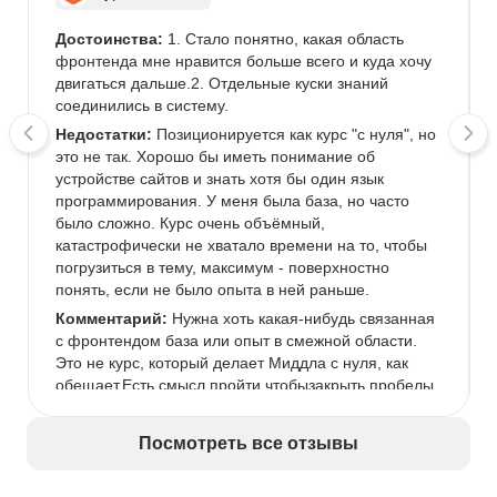
Достоинства:
 1. Стало понятно, какая область 
фронтенда мне нравится больше всего и куда хочу 
двигаться дальше.2. Отдельные куски знаний 
соединились в систему.
Недостатки:
 Позиционируется как курс "с нуля", но 
это не так. Хорошо бы иметь понимание об 
устройстве сайтов и знать хотя бы один язык 
программирования. У меня была база, но часто 
было сложно. Курс очень объёмный, 
катастрофически не хватало времени на то, чтобы 
погрузиться в тему, максимум - поверхностно 
понять, если не было опыта в ней раньше.
Комментарий:
 Нужна хоть какая-нибудь связанная 
с фронтендом база или опыт в смежной области. 
Это не курс, который делает Миддла с нуля, как 
обещает.Есть смысл пройти чтобызакрыть пробелы 
(если есть опыт)илипонять, что вообще происходит 
во фронтенде (если опыта нет).
Посмотреть все отзывы