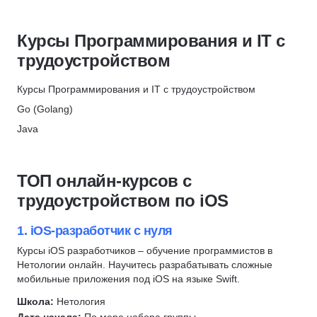
Тестирование
Разработка мобильных приложений
НЦРДО
Мониторинг
HTML/CSS
Скидка 6%
Курсы Программирования и IT с
Python
Информационная безопасность
НИПКЭФ
трудоустройством
Веб-сервисы
Этичный хакинг
Скидка 6%
Backend-разработка
C#
Курсы Программирования и IT с трудоустройством
ProductStar × РБК
Алгоритмы и структуры данных
DevOps
Go (Golang)
Скидка 62%
Составление резюме
Разработка игр
Java
МТИ
Профориентация
1С разработка
PHP
Скидка 10%
C/C++
Системное администрирование
Python
ТОП онлайн-курсов с
Frontend-разработка
Разработка
Backend-разработка
трудоустройством по iOS
C#
Ruby
Frontend-разработка
Верстка сайта
Робототехника
JavaScript
1. iOS-разработчик с нуля
Администрирование Linux
Вайб-кодинг
Fullstack-разработка
Курсы iOS разработчиков – обучение программистов в
Сетевые технологии
Нетологии онлайн. Научитесь разрабатывать сложные
Нейронные сети
C#
Git
мобильные приложения под iOS на языке Swift.
Swift
C/C++
QA
Школа:
Нетология
Kotlin
Веб-разработка