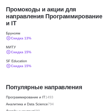
Промокоды и акции для
направления Программирование
и IT
Бруноям
Скидка 13%
МИТУ
Скидка 15%
SF Education
Скидка 15%
ИПО
Скидка 10%
Популярные направления
МИПО
Скидка 10%
Программирование и IT
1493
BABOKSchool
Аналитика и Data Science
794
Скидка 30%