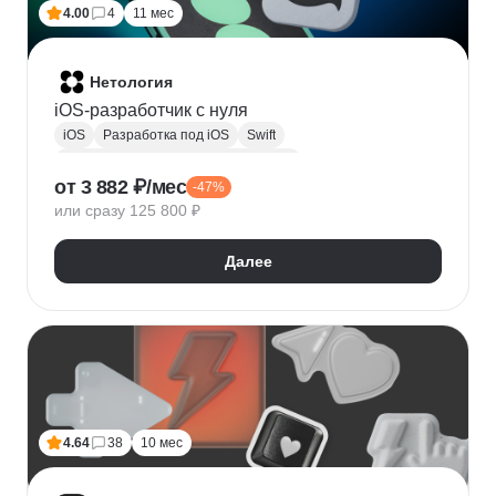
4.00
4
11 мес
Нетология
iOS-разработчик с нуля
iOS
Разработка под iOS
Swift
Разработка мобильных приложений
от 3 882 ₽/мес
-47%
Асинхронное программирование
Git
или сразу 125 800 ₽
Разработка
Многопоточность
Тестирование мобильных приложений
GitHub
Далее
UIKit
4.64
38
10 мес