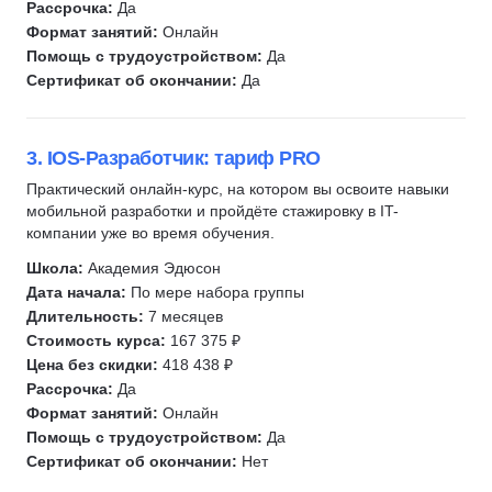
PHP
Рассрочка:
Да
Администрирование Linux
Node.js
Разработка игр
Формат занятий:
Онлайн
Администрирование Windows
Разработка под iOS
Помощь с трудоустройством:
Да
Unity
Архитектура ПО
Кибербезопасность
Сертификат об окончании:
Да
HTML/CSS
OSINT
Kaspresso
Unreal Engine
3. IOS-Разработчик: тариф PRO
Unity
Практический онлайн-курс, на котором вы освоите навыки
Docker
мобильной разработки и пройдёте стажировку в IT-
Node.js
компании уже во время обучения.
Django
Школа:
Академия Эдюсон
REST API
Дата начала:
По мере набора группы
Длительность:
7 месяцев
Технический директор
Стоимость курса:
167 375 ₽
Алгоритмы и структуры данных
Цена без скидки:
418 438 ₽
Базы данных
Рассрочка:
Да
Формат занятий:
Онлайн
ООП
Помощь с трудоустройством:
Да
Блокчейн
Сертификат об окончании:
Нет
Криптография