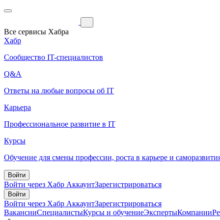
Все сервисы Хабра
Хабр
Сообщество IT-специалистов
Q&A
Ответы на любые вопросы об IT
Карьера
Профессиональное развитие в IT
Курсы
Обучение для смены профессии, роста в карьере и саморазвити
Войти
Войти через Хабр Аккаунт
Зарегистрироваться
Войти
Войти через Хабр Аккаунт
Зарегистрироваться
Вакансии
Специалисты
Курсы и обучение
Эксперты
Компании
Р