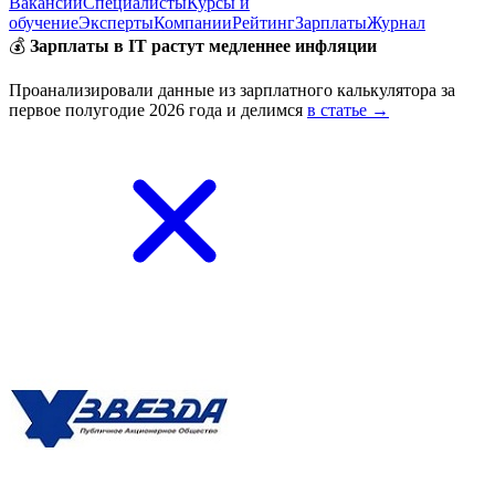
Вакансии
Специалисты
Курсы и
обучение
Эксперты
Компании
Рейтинг
Зарплаты
Журнал
💰
Зарплаты в IT растут медленнее инфляции
Проанализировали данные из зарплатного калькулятора за
первое полугодие 2026 года и делимся
в статье →