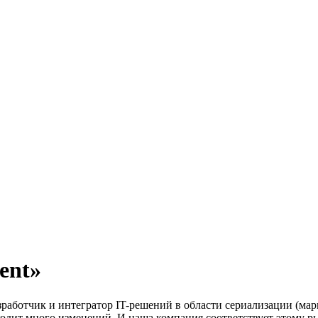
ent»
работчик и интегратор IT-решений в области сериализации (мар
одит много изменений. И наша компания соответствует этому ры