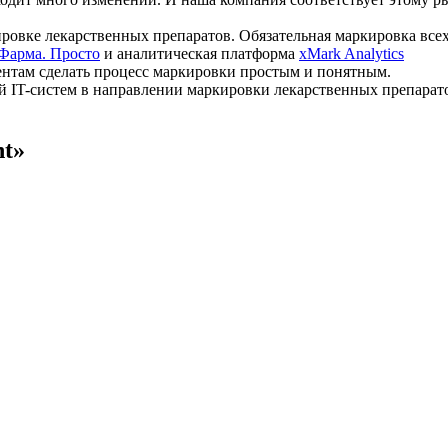
вке лекарственных препаратов. Обязательная маркировка всех л
Фарма. Просто
и аналитическая платформа
xMark Analytics
ентам сделать процесс маркировки простым и понятным.
й IT-систем в направлении маркировки лекарственных препаратов
t»