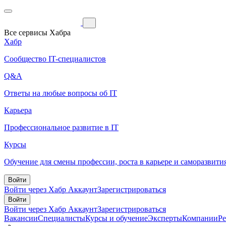
Все сервисы Хабра
Хабр
Сообщество IT-специалистов
Q&A
Ответы на любые вопросы об IT
Карьера
Профессиональное развитие в IT
Курсы
Обучение для смены профессии, роста в карьере и саморазвити
Войти
Войти через Хабр Аккаунт
Зарегистрироваться
Войти
Войти через Хабр Аккаунт
Зарегистрироваться
Вакансии
Специалисты
Курсы и обучение
Эксперты
Компании
Р