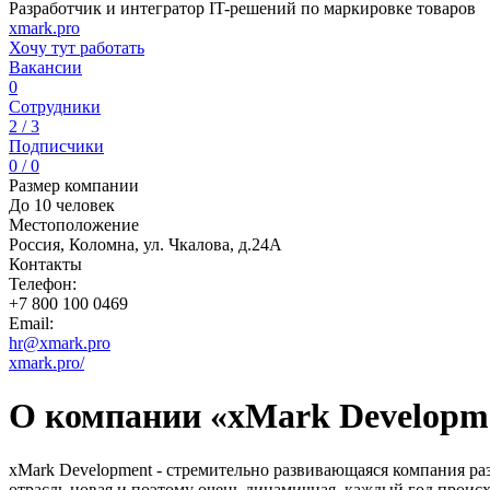
Разработчик и интегратор IT-решений по маркировке товаров
xmark.pro
Хочу тут работать
Вакансии
0
Сотрудники
2 / 3
Подписчики
0 / 0
Размер компании
До 10 человек
Местоположение
Россия, Коломна, ул. Чкалова, д.24А
Контакты
Телефон:
+7 800 100 0469
Email:
hr@xmark.pro
xmark.pro/
О компании «xMark Developm
xMark Development - стремительно развивающаяся компания раз
отрасль новая и поэтому очень динамичная, каждый год происх