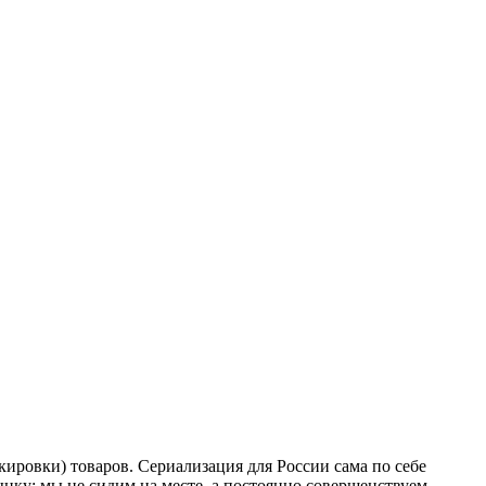
кировки) товаров. Сериализация для России сама по себе
нку: мы не сидим на месте, а постоянно совершенствуем