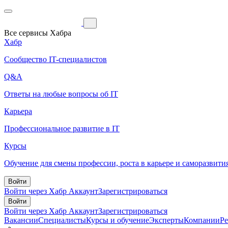
Все сервисы Хабра
Хабр
Сообщество IT-специалистов
Q&A
Ответы на любые вопросы об IT
Карьера
Профессиональное развитие в IT
Курсы
Обучение для смены профессии, роста в карьере и саморазвити
Войти
Войти через Хабр Аккаунт
Зарегистрироваться
Войти
Войти через Хабр Аккаунт
Зарегистрироваться
Вакансии
Специалисты
Курсы и обучение
Эксперты
Компании
Р