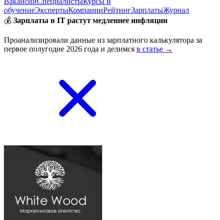
Вакансии
Специалисты
Курсы и
обучение
Эксперты
Компании
Рейтинг
Зарплаты
Журнал
💰
Зарплаты в IT растут медленнее инфляции
Проанализировали данные из зарплатного калькулятора за
первое полугодие 2026 года и делимся
в статье →