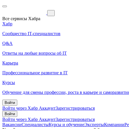
Все сервисы Хабра
Хабр
Сообщество IT-специалистов
Q&A
Ответы на любые вопросы об IT
Карьера
Профессиональное развитие в IT
Курсы
Обучение для смены профессии, роста в карьере и саморазвити
Войти
Войти через Хабр Аккаунт
Зарегистрироваться
Войти
Войти через Хабр Аккаунт
Зарегистрироваться
Вакансии
Специалисты
Курсы и обучение
Эксперты
Компании
Р