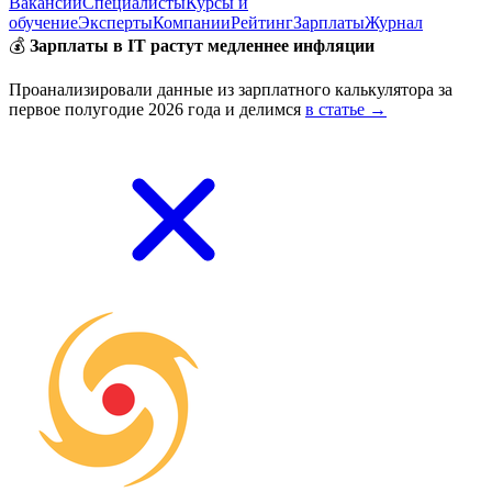
Вакансии
Специалисты
Курсы и
обучение
Эксперты
Компании
Рейтинг
Зарплаты
Журнал
💰
Зарплаты в IT растут медленнее инфляции
Проанализировали данные из зарплатного калькулятора за
первое полугодие 2026 года и делимся
в статье →