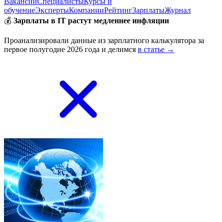
Вакансии
Специалисты
Курсы и
обучение
Эксперты
Компании
Рейтинг
Зарплаты
Журнал
💰
Зарплаты в IT растут медленнее инфляции
Проанализировали данные из зарплатного калькулятора за
первое полугодие 2026 года и делимся
в статье →