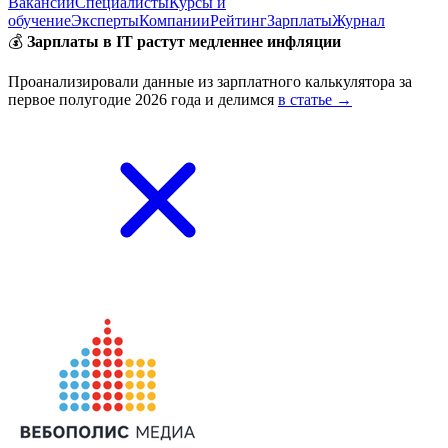
Вакансии
Специалисты
Курсы и
обучение
Эксперты
Компании
Рейтинг
Зарплаты
Журнал
💰
Зарплаты в IT растут медленнее инфляции
Проанализировали данные из зарплатного калькулятора за
первое полугодие 2026 года и делимся
в статье →