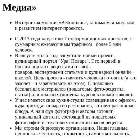
Медиа»
Интернет-компания «Вебополис», занимаемся запуском
и развитием интернет-проектов.
С 2013 года запустили 7 информационных проектов, с
суммарным ежемесячным трафиком - более 5 млн
человек.
В августе этого года запустили новый проект -
кулинарный портал "Ура! Повара". Это первый в
России портал с рецептами от шеф-
поваров, экспертными статьями и кулинарной онлайн-
школой. Цель проекта - научить человека готовить (а кто
захочет - и зарабатывать на этом). С помощью
бесплатных материалов (пошаговые фото-рецепты,
статьи) или платных (линейка курсов в онлайн-школе).
У нас имеется своя кухня-студия совмещенная с офисом,
куда приходят повара из ресторанов, готовят различные
блюда. А наш фуд-фотограф и авторы готовят
уникальный контент, состоящий из пошаговых
фотографий и текстовых описаний шагов рецепта.
Мы строим бирюзовую организацию. Наши главные
ценности - честность, открытость, самостоятельность.