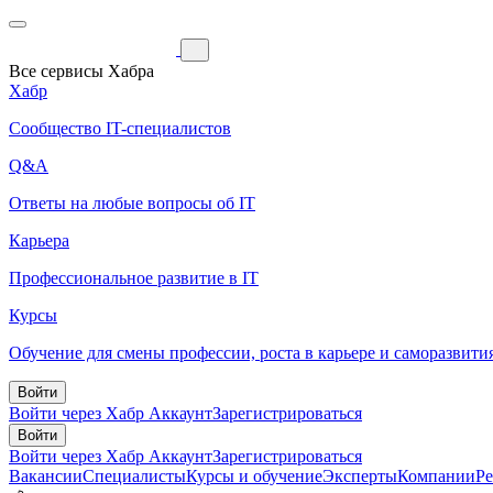
Все сервисы Хабра
Хабр
Сообщество IT-специалистов
Q&A
Ответы на любые вопросы об IT
Карьера
Профессиональное развитие в IT
Курсы
Обучение для смены профессии, роста в карьере и саморазвити
Войти
Войти через Хабр Аккаунт
Зарегистрироваться
Войти
Войти через Хабр Аккаунт
Зарегистрироваться
Вакансии
Специалисты
Курсы и обучение
Эксперты
Компании
Р