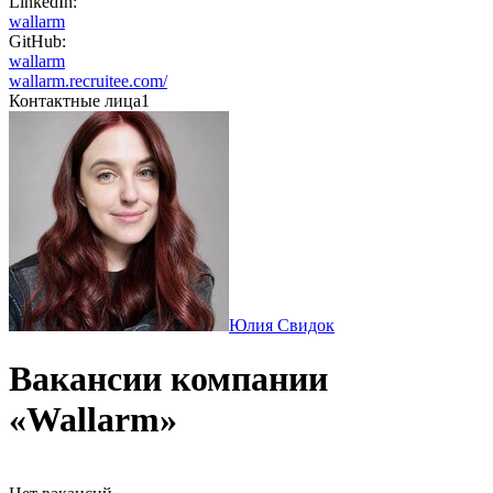
LinkedIn:
wallarm
GitHub:
wallarm
wallarm.recruitee.com/
Контактные лица
1
Юлия Свидок
Вакансии компании
«Wallarm»