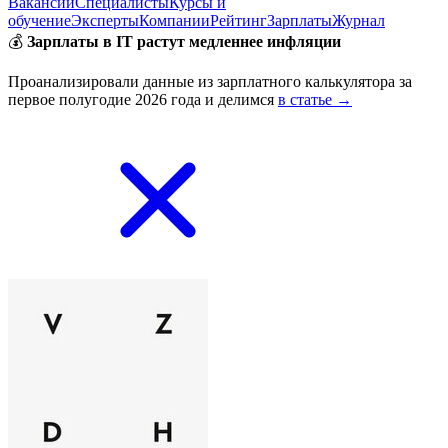
Вакансии
Специалисты
Курсы и
обучение
Эксперты
Компании
Рейтинг
Зарплаты
Журнал
💰
Зарплаты в IT растут медленнее инфляции
Проанализировали данные из зарплатного калькулятора за
первое полугодие 2026 года и делимся
в статье →