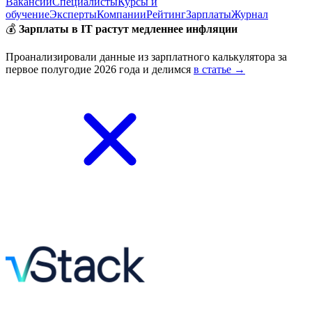
Вакансии
Специалисты
Курсы и
обучение
Эксперты
Компании
Рейтинг
Зарплаты
Журнал
💰
Зарплаты в IT растут медленнее инфляции
Проанализировали данные из зарплатного калькулятора за
первое полугодие 2026 года и делимся
в статье →