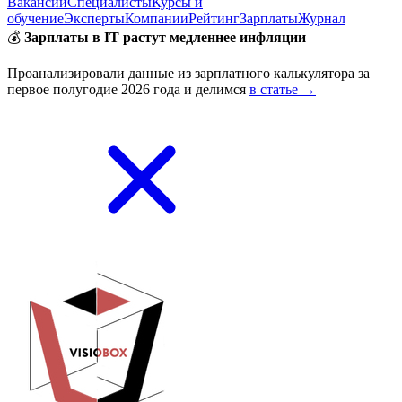
Вакансии
Специалисты
Курсы и
обучение
Эксперты
Компании
Рейтинг
Зарплаты
Журнал
💰
Зарплаты в IT растут медленнее инфляции
Проанализировали данные из зарплатного калькулятора за
первое полугодие 2026 года и делимся
в статье →