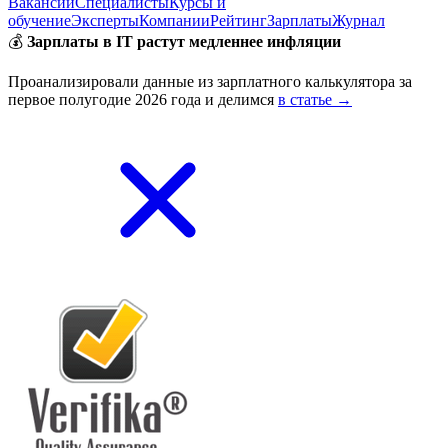
Вакансии
Специалисты
Курсы и
обучение
Эксперты
Компании
Рейтинг
Зарплаты
Журнал
💰
Зарплаты в IT растут медленнее инфляции
Проанализировали данные из зарплатного калькулятора за
первое полугодие 2026 года и делимся
в статье →