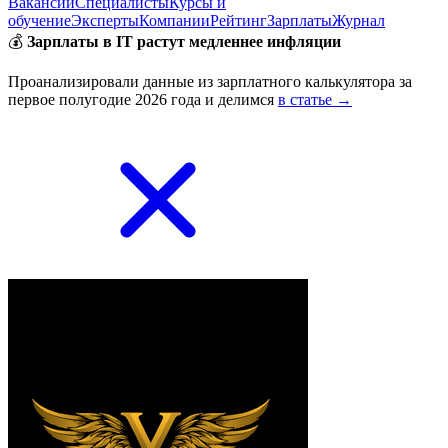
Вакансии
Специалисты
Курсы и
обучение
Эксперты
Компании
Рейтинг
Зарплаты
Журнал
💰
Зарплаты в IT растут медленнее инфляции
Проанализировали данные из зарплатного калькулятора за
первое полугодие 2026 года и делимся
в статье →