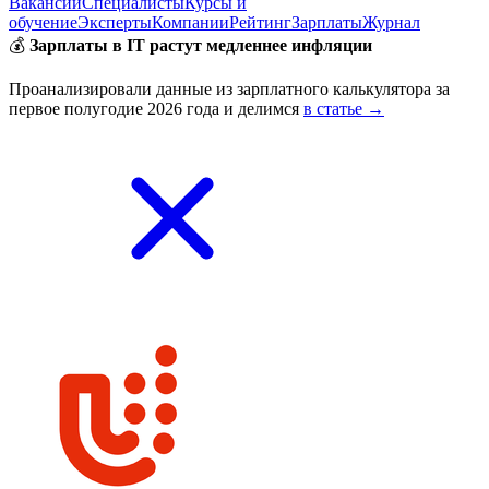
Вакансии
Специалисты
Курсы и
обучение
Эксперты
Компании
Рейтинг
Зарплаты
Журнал
💰
Зарплаты в IT растут медленнее инфляции
Проанализировали данные из зарплатного калькулятора за
первое полугодие 2026 года и делимся
в статье →