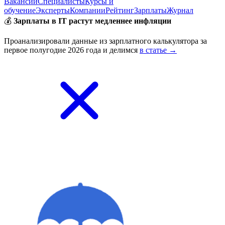
Вакансии
Специалисты
Курсы и
обучение
Эксперты
Компании
Рейтинг
Зарплаты
Журнал
💰
Зарплаты в IT растут медленнее инфляции
Проанализировали данные из зарплатного калькулятора за
первое полугодие 2026 года и делимся
в статье →