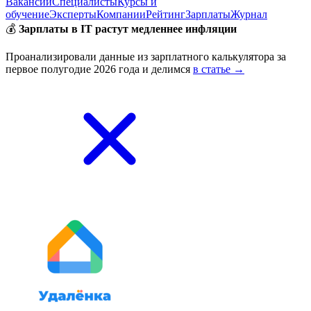
Вакансии
Специалисты
Курсы и
обучение
Эксперты
Компании
Рейтинг
Зарплаты
Журнал
💰
Зарплаты в IT растут медленнее инфляции
Проанализировали данные из зарплатного калькулятора за
первое полугодие 2026 года и делимся
в статье →