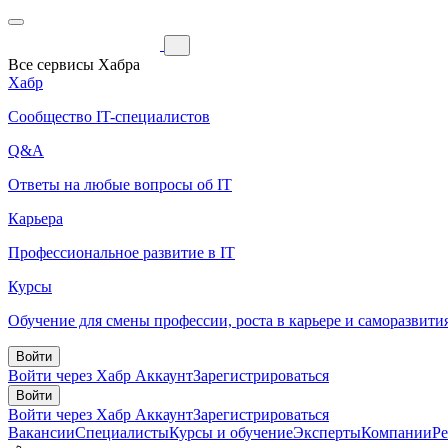
Все сервисы Хабра
Хабр
Сообщество IT-специалистов
Q&A
Ответы на любые вопросы об IT
Карьера
Профессиональное развитие в IT
Курсы
Обучение для смены профессии, роста в карьере и саморазвити
Войти
Войти через Хабр Аккаунт
Зарегистрироваться
Войти
Войти через Хабр Аккаунт
Зарегистрироваться
Вакансии
Специалисты
Курсы и обучение
Эксперты
Компании
Р