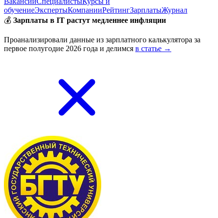
Вакансии
Специалисты
Курсы и
обучение
Эксперты
Компании
Рейтинг
Зарплаты
Журнал
💰
Зарплаты в IT растут медленнее инфляции
Проанализировали данные из зарплатного калькулятора за
первое полугодие 2026 года и делимся
в статье →