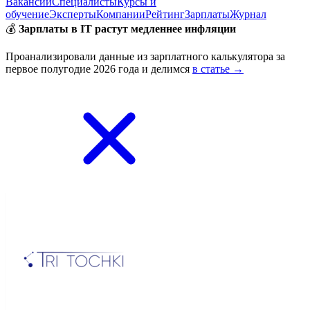
Вакансии
Специалисты
Курсы и
обучение
Эксперты
Компании
Рейтинг
Зарплаты
Журнал
💰
Зарплаты в IT растут медленнее инфляции
Проанализировали данные из зарплатного калькулятора за
первое полугодие 2026 года и делимся
в статье →