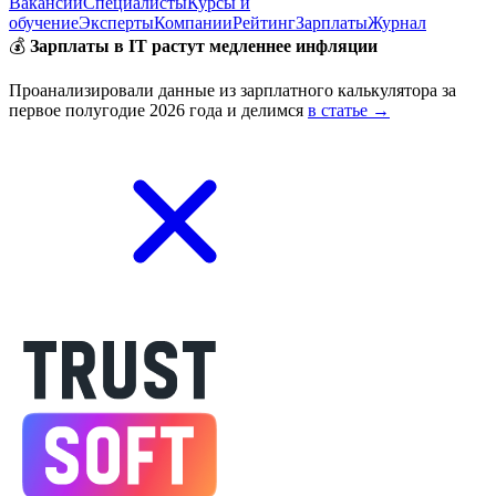
Вакансии
Специалисты
Курсы и
обучение
Эксперты
Компании
Рейтинг
Зарплаты
Журнал
💰
Зарплаты в IT растут медленнее инфляции
Проанализировали данные из зарплатного калькулятора за
первое полугодие 2026 года и делимся
в статье →