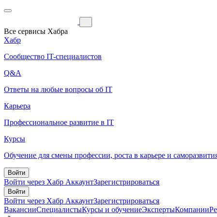
Все сервисы Хабра
Хабр
Сообщество IT-специалистов
Q&A
Ответы на любые вопросы об IT
Карьера
Профессиональное развитие в IT
Курсы
Обучение для смены профессии, роста в карьере и саморазвити
Войти
Войти через Хабр Аккаунт
Зарегистрироваться
Войти
Войти через Хабр Аккаунт
Зарегистрироваться
Вакансии
Специалисты
Курсы и обучение
Эксперты
Компании
Р