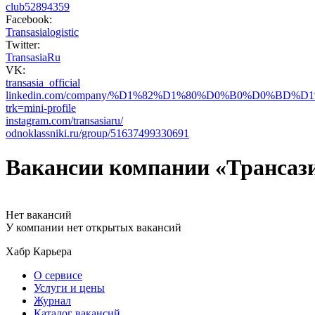
club52894359
Facebook:
Transasialogistic
Twitter:
TransasiaRu
VK:
transasia_official
linkedin.com/company/%D1%82%D1%80%D0%B0%D0%
trk=mini-profile
instagram.com/transasiaru/
odnoklassniki.ru/group/51637499330691
Вакансии компании «Трансаз
Нет вакансий
У компании нет открытых вакансий
Хабр Карьера
О сервисе
Услуги и цены
Журнал
Каталог вакансий