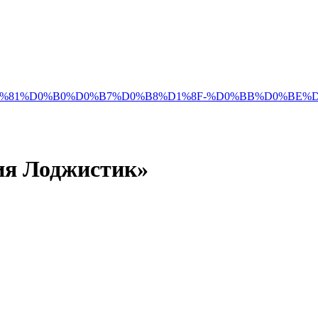
BD%D1%81%D0%B0%D0%B7%D0%B8%D1%8F-%D0%BB%D0%B
ия Лоджистик»