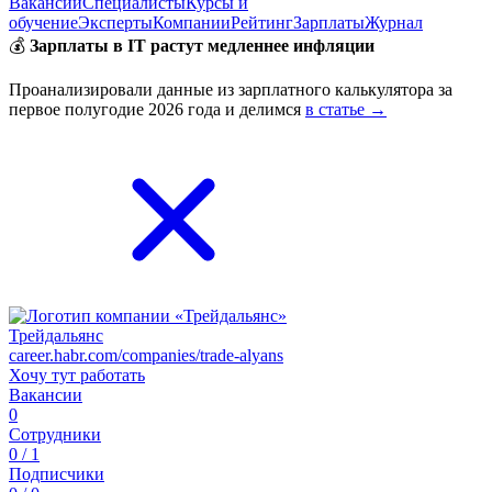
Вакансии
Специалисты
Курсы и
обучение
Эксперты
Компании
Рейтинг
Зарплаты
Журнал
💰
Зарплаты в IT растут медленнее инфляции
Проанализировали данные из зарплатного калькулятора за
первое полугодие 2026 года и делимся
в статье →
Трейдальянс
career.habr.com/companies/trade-alyans
Хочу тут работать
Вакансии
0
Сотрудники
0 / 1
Подписчики