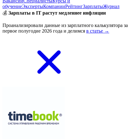
Вакансии
Специалисты
Курсы и
обучение
Эксперты
Компании
Рейтинг
Зарплаты
Журнал
💰
Зарплаты в IT растут медленнее инфляции
Проанализировали данные из зарплатного калькулятора за
первое полугодие 2026 года и делимся
в статье →