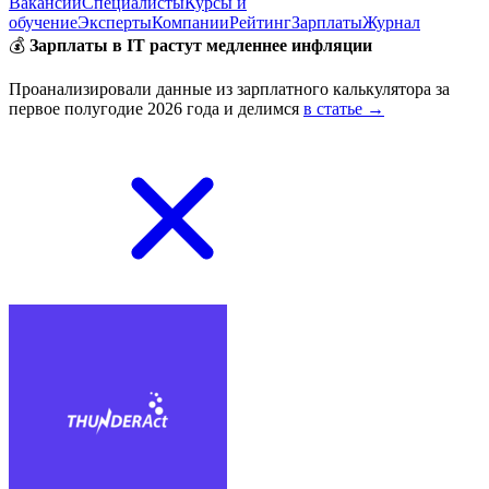
Вакансии
Специалисты
Курсы и
обучение
Эксперты
Компании
Рейтинг
Зарплаты
Журнал
💰
Зарплаты в IT растут медленнее инфляции
Проанализировали данные из зарплатного калькулятора за
первое полугодие 2026 года и делимся
в статье →