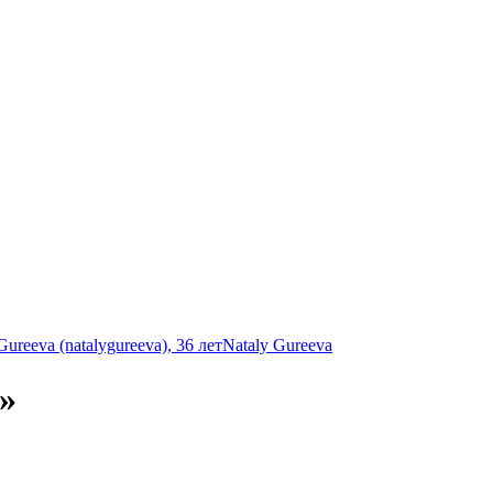
Nataly Gureeva
»