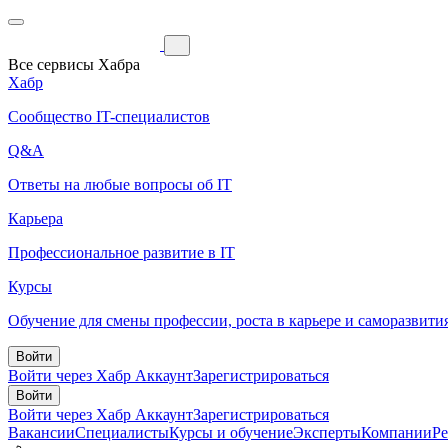
Все сервисы Хабра
Хабр
Сообщество IT-специалистов
Q&A
Ответы на любые вопросы об IT
Карьера
Профессиональное развитие в IT
Курсы
Обучение для смены профессии, роста в карьере и саморазвити
Войти
Войти через Хабр Аккаунт
Зарегистрироваться
Войти
Войти через Хабр Аккаунт
Зарегистрироваться
Вакансии
Специалисты
Курсы и обучение
Эксперты
Компании
Р