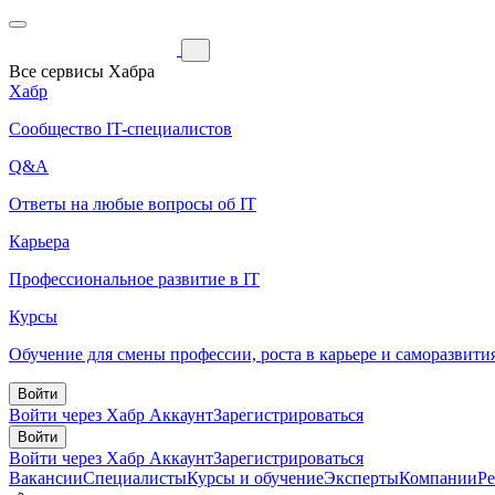
Все сервисы Хабра
Хабр
Сообщество IT-специалистов
Q&A
Ответы на любые вопросы об IT
Карьера
Профессиональное развитие в IT
Курсы
Обучение для смены профессии, роста в карьере и саморазвити
Войти
Войти через Хабр Аккаунт
Зарегистрироваться
Войти
Войти через Хабр Аккаунт
Зарегистрироваться
Вакансии
Специалисты
Курсы и обучение
Эксперты
Компании
Р