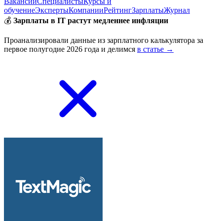
Вакансии
Специалисты
Курсы и
обучение
Эксперты
Компании
Рейтинг
Зарплаты
Журнал
💰
Зарплаты в IT растут медленнее инфляции
Проанализировали данные из зарплатного калькулятора за
первое полугодие 2026 года и делимся
в статье →