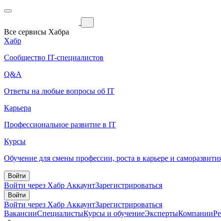
Все сервисы Хабра
Хабр
Сообщество IT-специалистов
Q&A
Ответы на любые вопросы об IT
Карьера
Профессиональное развитие в IT
Курсы
Обучение для смены профессии, роста в карьере и саморазвити
Войти
Войти через Хабр Аккаунт
Зарегистрироваться
Войти
Войти через Хабр Аккаунт
Зарегистрироваться
Вакансии
Специалисты
Курсы и обучение
Эксперты
Компании
Р