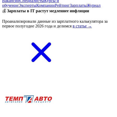
Вакансии
Специалисты
Курсы и
обучение
Эксперты
Компании
Рейтинг
Зарплаты
Журнал
💰
Зарплаты в IT растут медленнее инфляции
Проанализировали данные из зарплатного калькулятора за
первое полугодие 2026 года и делимся
в статье →